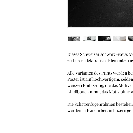
Dieses Schweizer schwarz-weiss Moti
zeitloses, dekoratives Element zu j
Alle Varianten des Prints werden bei
Poster ist auf hochwertigem, seide
weissen Einfassung, die das Motiv 
Aludibond kommt das Motiv ohne w
Die Schattenfugenrahmen bestehen 
werden in Handarbeit in Luzern gef