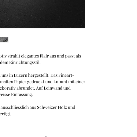
Familienunternehme
Dank des Magnetrahme
bei anderen Bilderra
der Vorderseite ein
ohne Klammern oder
Konfigurator von Ha
v strahlt elegantes Flair aus und passt als
edem Einrichtungsstil.
 uns in Luzern hergestellt. Das Fineart-
nmatten Papier gedruckt und kommt mit einer
dekorativ abrundet. Auf Leinwand und
eisse Einfassung.
ausschliesslich aus Schweizer Holz und
ertigt.