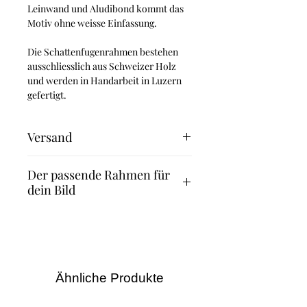
Leinwand und Aludibond kommt das
Motiv ohne weisse Einfassung.
Die Schattenfugenrahmen bestehen
ausschliesslich aus Schweizer Holz
und werden in Handarbeit in Luzern
gefertigt.
Versand
Fineart Print: 2-3 Werktage
Der passende Rahmen für
Leinwand und Aludibond: 4-5
dein Bild
Werktage
Leinwand mit Schattenfugenrahmen: 8
Suchst du nach dem passenden
Werktage
Rahmen für dein Bild? Dann
empfehlen wir dir die Rahmen des
Familienunternehmens Halbe.
Dank des Magnetrahmenprinzips
Ähnliche Produkte
kannst du – anders als bei anderen
Bilderrahmen – Bilder und Fotos