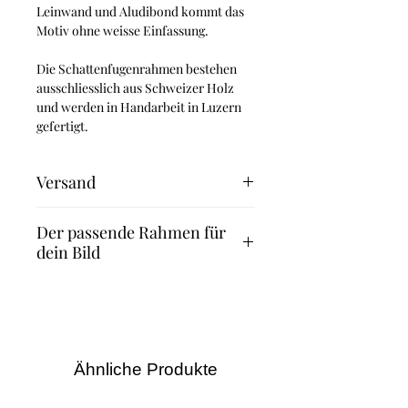
Leinwand und Aludibond kommt das
Motiv ohne weisse Einfassung.
Die Schattenfugenrahmen bestehen
ausschliesslich aus Schweizer Holz
und werden in Handarbeit in Luzern
gefertigt.
Versand
Fineart Print: 2-3 Werktage
Der passende Rahmen für
Leinwand und Aludibond: 4-5
dein Bild
Werktage
Leinwand mit Schattenfugenrahmen: 8
Suchst du nach dem passenden
Werktage
Rahmen für dein Bild? Dann
empfehlen wir dir die Rahmen des
Familienunternehmens Halbe.
Dank des Magnetrahmenprinzips
Ähnliche Produkte
kannst du – anders als bei anderen
Bilderrahmen – Bilder und Fotos