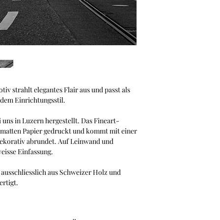
Familienunternehme
Dank des Magnetrahme
bei anderen Bilderra
der Vorderseite ein
ohne Klammern oder
Konfigurator von Ha
v strahlt elegantes Flair aus und passt als
edem Einrichtungsstil.
 uns in Luzern hergestellt. Das Fineart-
nmatten Papier gedruckt und kommt mit einer
dekorativ abrundet. Auf Leinwand und
eisse Einfassung.
ausschliesslich aus Schweizer Holz und
ertigt.