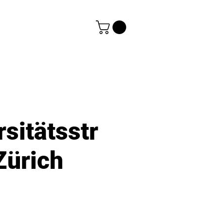
rsitätsstr
Zürich
s