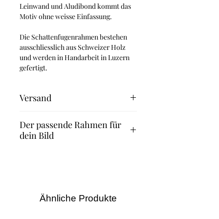
Leinwand und Aludibond kommt das
Motiv ohne weisse Einfassung.
Die Schattenfugenrahmen bestehen
ausschliesslich aus Schweizer Holz
und werden in Handarbeit in Luzern
gefertigt.
Versand
Fineart Print: 2-3 Werktage
Der passende Rahmen für
Leinwand und Aludibond: 4-5
dein Bild
Werktage
Leinwand mit Schattenfugenrahmen: 8
Suchst du nach dem passenden
Werktage
Rahmen für dein Bild? Dann
empfehlen wir dir die Rahmen des
Familienunternehmens Halbe.
Dank des Magnetrahmenprinzips
Ähnliche Produkte
kannst du – anders als bei anderen
Bilderrahmen – Bilder und Fotos