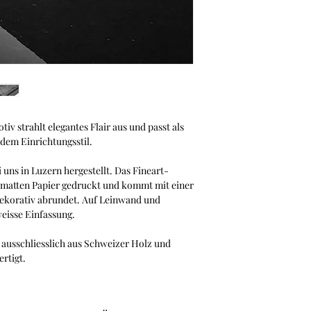
Familienunternehme
Dank des Magnetrahme
bei anderen Bilderra
der Vorderseite ein
ohne Klammern oder
Konfigurator von Ha
v strahlt elegantes Flair aus und passt als
edem Einrichtungsstil.
 uns in Luzern hergestellt. Das Fineart-
nmatten Papier gedruckt und kommt mit einer
dekorativ abrundet. Auf Leinwand und
eisse Einfassung.
ausschliesslich aus Schweizer Holz und
ertigt.