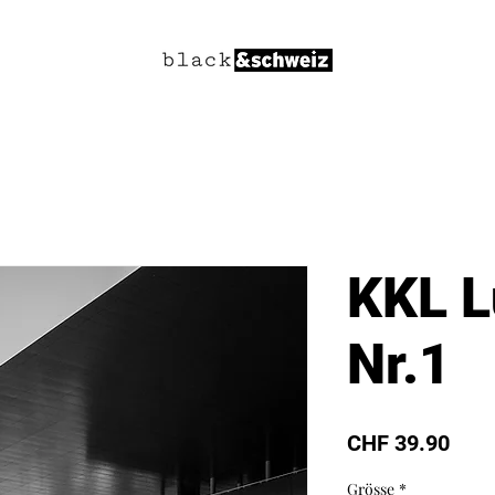
KKL L
Nr.1
Prei
CHF 39.90
Grösse
*