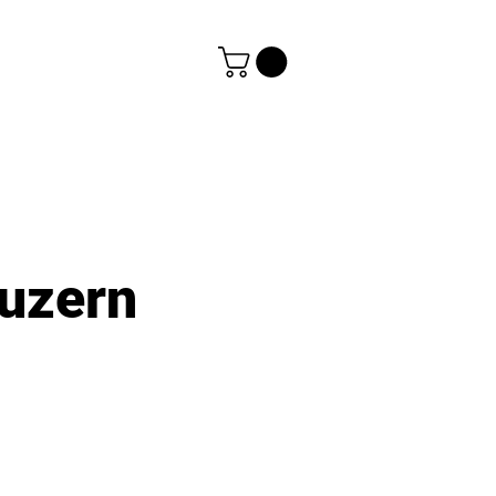
uzern
s