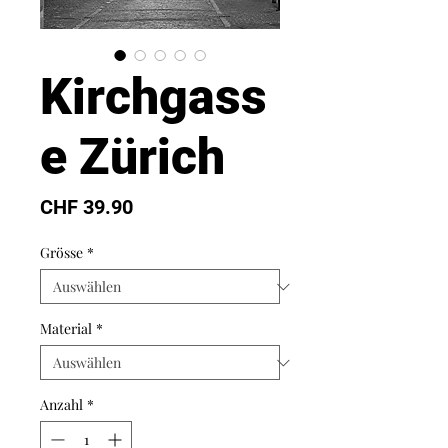
Kirchgass
e Zürich
Preis
CHF 39.90
Grösse
*
Material
*
Anzahl
*