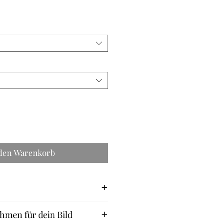
s
 den Warenkorb
rktage
hmen für dein Bild
ond: 4-5 Werktage