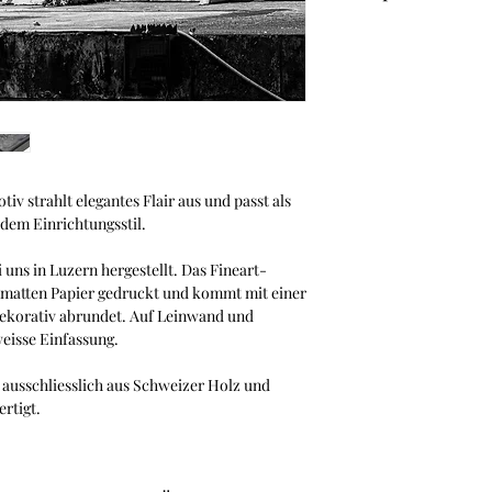
Leinwand mit Schatt
Suchst du nach dem p
Dann empfehlen wir d
Familienunternehme
Dank des Magnetrahme
bei anderen Bilderra
der Vorderseite ein
ohne Klammern oder
Konfigurator von Ha
v strahlt elegantes Flair aus und passt als
edem Einrichtungsstil.
 uns in Luzern hergestellt. Das Fineart-
nmatten Papier gedruckt und kommt mit einer
dekorativ abrundet. Auf Leinwand und
eisse Einfassung.
ausschliesslich aus Schweizer Holz und
ertigt.