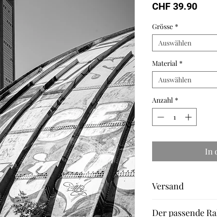
Prei
CHF 39.90
Grösse
*
Auswählen
Material
*
Auswählen
Anzahl
*
In
Versand
Fineart Print: 2-3 We
Der passende Ra
Leinwand und Aludib