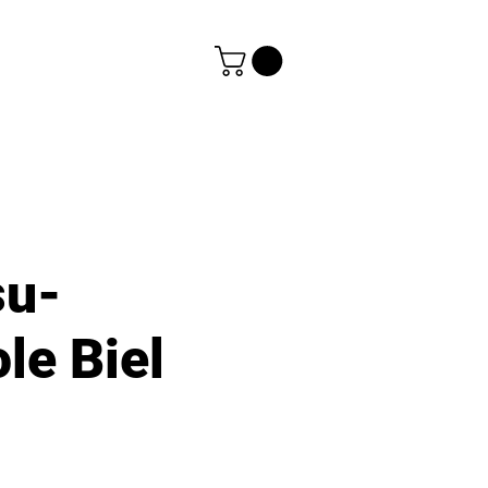
su-
le Biel