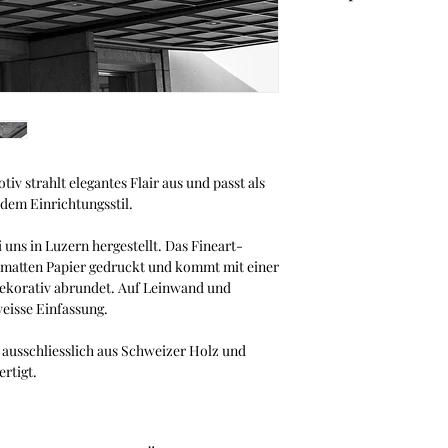
Leinwand mit Schatt
Suchst du nach dem p
Dann empfehlen wir d
Familienunternehme
Dank des Magnetrahme
bei anderen Bilderra
der Vorderseite ein
ohne Klammern oder
Konfigurator von Ha
v strahlt elegantes Flair aus und passt als
edem Einrichtungsstil.
 uns in Luzern hergestellt. Das Fineart-
nmatten Papier gedruckt und kommt mit einer
dekorativ abrundet. Auf Leinwand und
eisse Einfassung.
ausschliesslich aus Schweizer Holz und
ertigt.