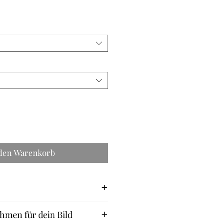
s
 den Warenkorb
rktage
hmen für dein Bild
ond: 4-5 Werktage