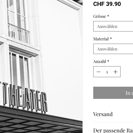
Prei
CHF 39.90
Grösse
*
Auswählen
Material
*
Auswählen
Anzahl
*
In
Versand
Fineart Print: 2-3 We
Der passende Ra
Leinwand und Aludib