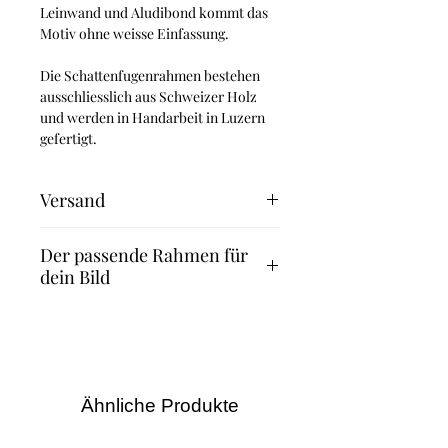
Leinwand und Aludibond kommt das
Motiv ohne weisse Einfassung.
Die Schattenfugenrahmen bestehen
ausschliesslich aus Schweizer Holz
und werden in Handarbeit in Luzern
gefertigt.
Versand
Fineart Print: 2-3 Werktage
Der passende Rahmen für
Leinwand und Aludibond: 4-5
dein Bild
Werktage
Leinwand mit Schattenfugenrahmen: 8
Suchst du nach dem passenden
Werktage
Rahmen für dein Bild? Dann
empfehlen wir dir die Rahmen des
Familienunternehmens Halbe.
Dank des Magnetrahmenprinzips
Ähnliche Produkte
kannst du – anders als bei anderen
Bilderrahmen – Bilder und Fotos