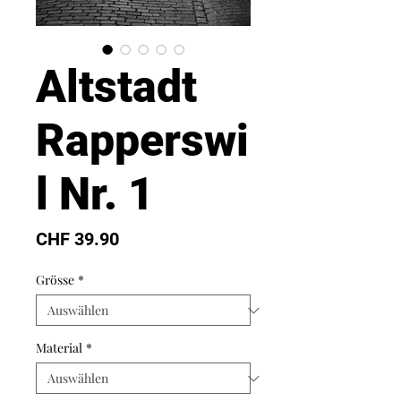
Altstadt
Rapperswi
l Nr. 1
Preis
CHF 39.90
Grösse
*
Material
*