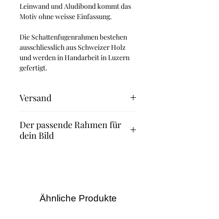
Leinwand und Aludibond kommt das
Motiv ohne weisse Einfassung.
Die Schattenfugenrahmen bestehen
ausschliesslich aus Schweizer Holz
und werden in Handarbeit in Luzern
gefertigt.
Versand
Fineart Print: 2-3 Werktage
Der passende Rahmen für
Leinwand und Aludibond: 4-5
dein Bild
Werktage
Leinwand mit Schattenfugenrahmen: 8
Suchst du nach dem passenden
Werktage
Rahmen für dein Bild? Dann
empfehlen wir dir die Rahmen des
Familienunternehmens Halbe.
Dank des Magnetrahmenprinzips
Ähnliche Produkte
kannst du – anders als bei anderen
Bilderrahmen – Bilder und Fotos